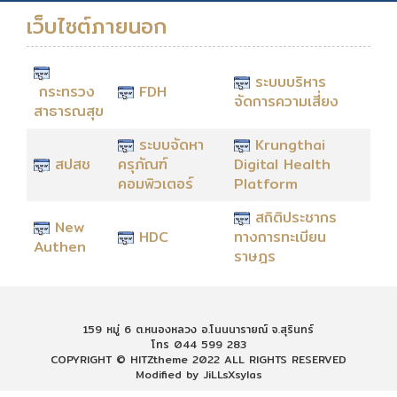
เว็บไซต์ภายนอก
ระบบบริหาร
กระทรวง
FDH
จัดการความเสี่ยง
สาธารณสุข
ระบบจัดหา
Krungthai
สปสช
ครุภัณฑ์
Digital Health
คอมพิวเตอร์
Platform
สถิติประชากร
New
HDC
ทางการทะเบียน
Authen
ราษฎร
159 หมู่ 6 ต.หนองหลวง อ.โนนนารายณ์ จ.สุรินทร์
โทร 044 599 283
COPYRIGHT © HITZtheme 2022 ALL RIGHTS RESERVED
Modified by JiLLsXsylas