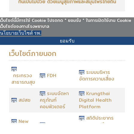
กินเป็นไม่ป่วย ด้วยเมนูสุขภาพและสมุนไพรไทยถิ่น
เว็บไซต์นี้มีการใช้ Cookie โปรดกด " ยอมรับ " ในการเปิดใช้งาน Cookie
เว็บไซต์ของทางโรงพยาบาล
นโยบายเว็บไซต์ รพ.
ยอมรับ
เว็บไซต์ภายนอก
ระบบบริหาร
กระทรวง
FDH
จัดการความเสี่ยง
สาธารณสุข
ระบบจัดหา
Krungthai
สปสช
ครุภัณฑ์
Digital Health
คอมพิวเตอร์
Platform
สถิติประชากร
New
HDC
ทางการทะเบียน
Authen
ราษฎร