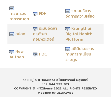
ระบบบริหาร
กระทรวง
FDH
จัดการความเสี่ยง
สาธารณสุข
ระบบจัดหา
Krungthai
สปสช
ครุภัณฑ์
Digital Health
คอมพิวเตอร์
Platform
สถิติประชากร
New
HDC
ทางการทะเบียน
Authen
ราษฎร
159 หมู่ 6 ต.หนองหลวง อ.โนนนารายณ์ จ.สุรินทร์
โทร 044 599 283
COPYRIGHT © HITZtheme 2022 ALL RIGHTS RESERVED
Modified by JiLLsXsylas