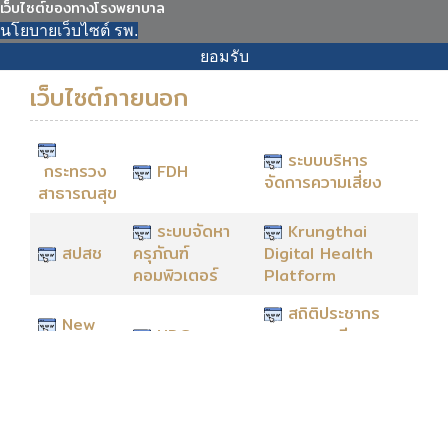
เว็บไซต์ของทางโรงพยาบาล
นโยบายเว็บไซต์ รพ.
ยอมรับ
เว็บไซต์ภายนอก
ระบบบริหาร
กระทรวง
FDH
จัดการความเสี่ยง
สาธารณสุข
ระบบจัดหา
Krungthai
สปสช
ครุภัณฑ์
Digital Health
คอมพิวเตอร์
Platform
สถิติประชากร
New
HDC
ทางการทะเบียน
Authen
ราษฎร
159 หมู่ 6 ต.หนองหลวง อ.โนนนารายณ์ จ.สุรินทร์