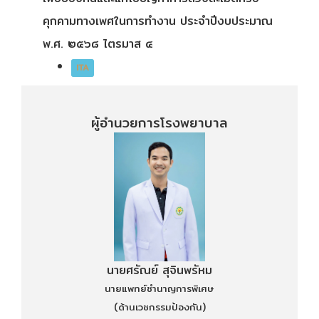
คุกคามทางเพศในการทำงาน ประจำปีงบประมาณ
พ.ศ. ๒๕๖๘ ไตรมาส ๔
ITA
ผู้อำนวยการโรงพยาบาล
นายศรัณย์ สุจินพรัหม
นายแพทย์ชำนาญการพิเศษ
(ด้านเวชกรรมป้องกัน)